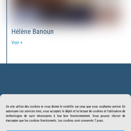
Hélène Banoun
Voir +
Back
BonSens.org
To
Ce site utilise des cookies et vous donne le contrôle sur ceux que vous souhaitez activer. En
Top
autorisant ces services tiers, vous acceptez le dépôt et la lecture de cookies et l'utilisation de
Suivez-nous
Facebook
Twitter
technologies de suivi nécessaires à leur bon fonctionnement. Vous pouvez choisir de
n'accepter que les cookies fonctionnels. Les cookies sont conservés 7 jours.
Youtube
Telegram
Crowdbunker