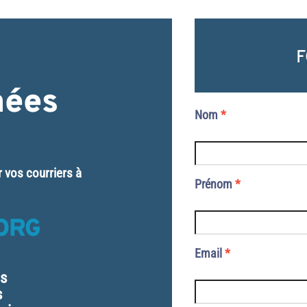
F
nées
Nom
*
r vos courriers à
Prénom
*
ORG
Email
*
es
s