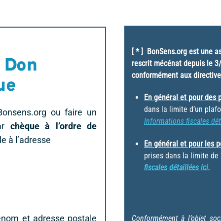
[ * ] BonSens.org est une as
u Don
rescrit mécénat depuis le 3/
conformément aux directive
ue
En général et pour des p
dans la limite d’un pla
Bonsens.org ou faire un
Informations fiscales dét
par
chèque à l’ordre de
le à l’adresse
En général et pour les 
prises dans la limite de
fiscales détaillées ici.
rénom et adresse postale
Conformément à l’objet soci