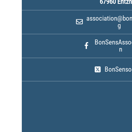
67960 Entz
association@bon
g
BonSensAssoc
n
BonSenso