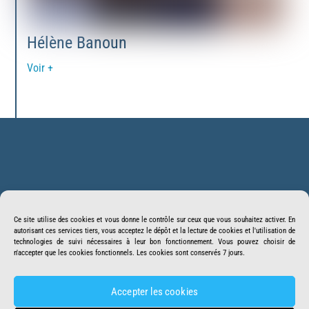
Hélène Banoun
Voir +
Back
BonSens.org
To
Ce site utilise des cookies et vous donne le contrôle sur ceux que vous souhaitez activer. En
Top
autorisant ces services tiers, vous acceptez le dépôt et la lecture de cookies et l'utilisation de
Suivez-nous
Facebook
Twitter
technologies de suivi nécessaires à leur bon fonctionnement. Vous pouvez choisir de
n'accepter que les cookies fonctionnels. Les cookies sont conservés 7 jours.
Youtube
Telegram
Crowdbunker
Accepter les cookies