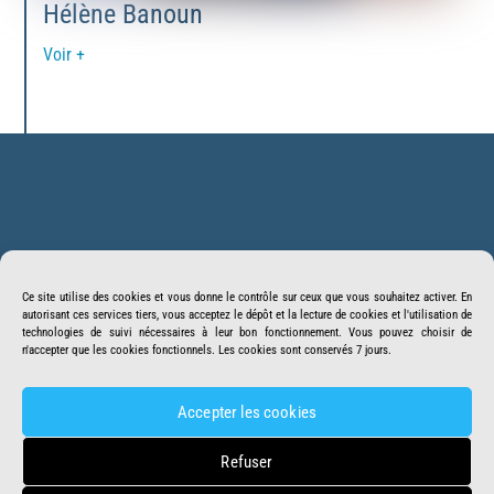
Hélène Banoun
Voir +
Back
BonSens.org
To
Ce site utilise des cookies et vous donne le contrôle sur ceux que vous souhaitez activer. En
Top
autorisant ces services tiers, vous acceptez le dépôt et la lecture de cookies et l'utilisation de
Suivez-nous
Facebook
Twitter
technologies de suivi nécessaires à leur bon fonctionnement. Vous pouvez choisir de
n'accepter que les cookies fonctionnels. Les cookies sont conservés 7 jours.
Youtube
Telegram
Crowdbunker
Accepter les cookies
Accueil
Missions
Mentions légales
Refuser
DOSSIER DNC
Faire un Don
Contact