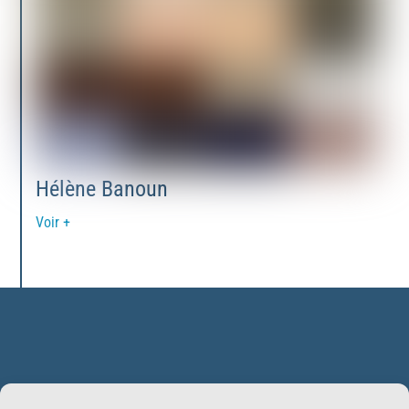
Hélène Banoun
Voir +
Back
BonSens.org