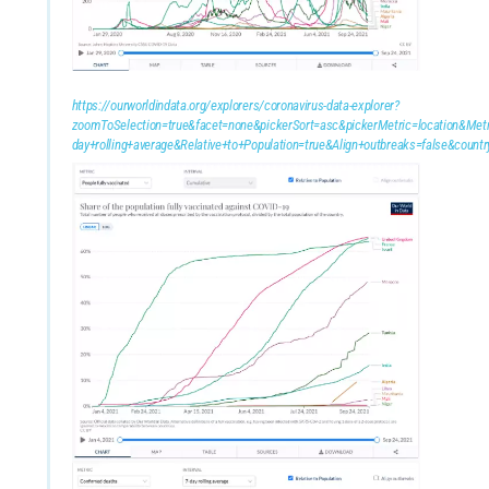
https://ourworldindata.org/explorers/coronavirus-data-explorer?
zoomToSelection=true&facet=none&pickerSort=asc&pickerMetric=location&Metr
day+rolling+average&Relative+to+Population=true&Align+outbreaks=fals