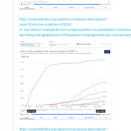
https://ourworldindata.org/explorers/coronavirus-data-explorer?
zoomToSelection=true&time=2020-03-
01..latest&facet=none&pickerSort=asc&pickerMetric=location&Metric=Confirmed
day+rolling+average&Relative+to+Population=true&Align+outbreaks=false&c
https://ourworldindata.org/explorers/coronavirus-data-explorer?