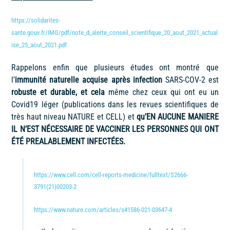
https://solidarites-
sante.gouv.fr/IMG/pdf/note_d_alerte_conseil_scientifique_20_aout_2021_actual
ise_25_aout_2021.pdf
Rappelons enfin que plusieurs études ont montré que
l’
immunité naturelle acquise après infection
SARS-COV-2 est
robuste et durable, et cela
même chez ceux qui ont eu un
Covid19 léger (publications dans les revues scientifiques de
très haut niveau NATURE et CELL) et
qu’EN AUCUNE MANIERE
IL N’EST NÉCESSAIRE DE VACCINER LES PERSONNES QUI ONT
ÉTÉ PREALABLEMENT INFECTÉES.
https://www.cell.com/cell-reports-medicine/fulltext/S2666-
3791(21)00203-2
https://www.nature.com/articles/s41586-021-03647-4