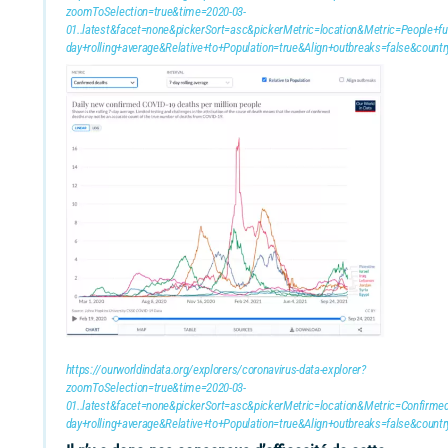
zoomToSelection=true&time=2020-03-
01..latest&facet=none&pickerSort=asc&pickerMetric=location&Metric=People+ful
day+rolling+average&Relative+to+Population=true&Align+outbreaks=false&c
https://ourworldindata.org/explorers/coronavirus-data-explorer?
zoomToSelection=true&time=2020-03-
01..latest&facet=none&pickerSort=asc&pickerMetric=location&Metric=Confirmed
day+rolling+average&Relative+to+Population=true&Align+outbreaks=false&c