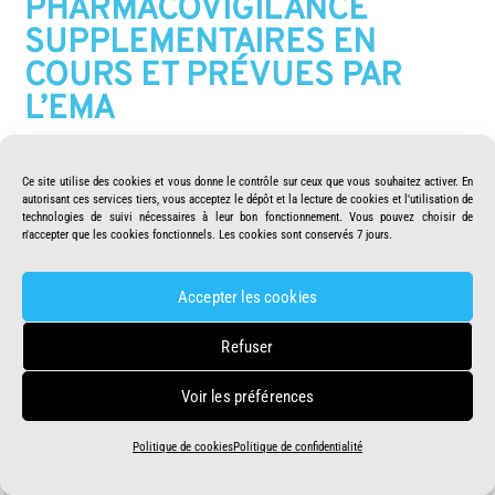
PHARMACOVIGILANCE
SUPPLEMENTAIRES EN
COURS ET PRÉVUES PAR
L’EMA
De nombreuses études supplémentaires sont attendues qui
permettront de dire
SI
le produit Comirnaty est efficace et
Ce site utilise des cookies et vous donne le contrôle sur ceux que vous souhaitez activer. En
sans danger pour
les femmes enceintes et allaitant
, si ces
autorisant ces services tiers, vous acceptez le dépôt et la lecture de cookies et l'utilisation de
technologies de suivi nécessaires à leur bon fonctionnement. Vous pouvez choisir de
produits peuvent augmenter la maladie (au lieu de la
n'accepter que les cookies fonctionnels. Les cookies sont conservés 7 jours.
combattre), et évaluer les effets indésirables potentiellement
graves à long terme.
La fin des études Européennes sur ces
Accepter les cookies
sujets est prévue en mars 2024 (page 105
https://www.ema.europa.eu/en/documents/rmp-summary/comirnaty-epar-risk-
Refuser
)
management-plan_en.pdf
Voir les préférences
Politique de cookies
Politique de confidentialité