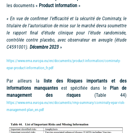
les documents «
Product information
»
«
En vue de confirmer l’efficacité et la sécurité de Comirnaty, le
titulaire de l’autorisation de mise sur le marché devra soumettre
le rapport final d’étude clinique pour l’étude randomisée,
contrôlée contre placebo, avec observateur en aveugle (étude
C4591001).
Décembre 2023
»
https://www.ema.europa.eu/en/documents/product-information/comirnaty-
epar-product-information_fr.pdf
Par ailleurs la
liste des Risques importants et des
informations manquantes
est spécifiée dans le
Plan de
management des risques
(Table 44)
https://www.ema.europa.eu/en/documents/rmp-summary/comirnaty-epar-risk-
management-plan_en.pdf