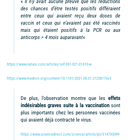
«
Il n’y avait aucune preuve que les réductions
des chances d’être testés positifs différaient
entre ceux qui avaient reçu deux doses de
vaccin et ceux qui n’avaient pas été vaccinés
mais qui étaient positifs à la PCR ou aux
anticorps > 4 mois auparavant
«
https://www.nature.com/articles/s41591-021-01410-w
https://www.medrxiv.org/content/10.1101/2021.06.01.21258176v3
De plus, l’observation montre que les
effets
indésirables graves suite à la vaccination
sont
plus importants chez les personnes vaccinées
qui avaient déjà contracté le virus.
https://www.sciencedirect.com/science/article/pii/S14733099