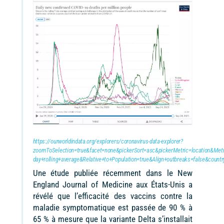
https://ourworldindata.org/explorers/coronavirus-data-explorer?
zoomToSelection=true&facet=none&pickerSort=asc&pickerMetric=location&Metr
day+rolling+average&Relative+to+Population=true&Align+outbreaks=fals
Une étude publiée récemment dans le New
England Journal of Medicine aux États-Unis a
révélé que l’efficacité des vaccins contre la
maladie symptomatique est passée de 90 % à
65 % à mesure que la variante Delta s’installait