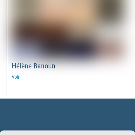
Hélène Banoun
Voir +
Back