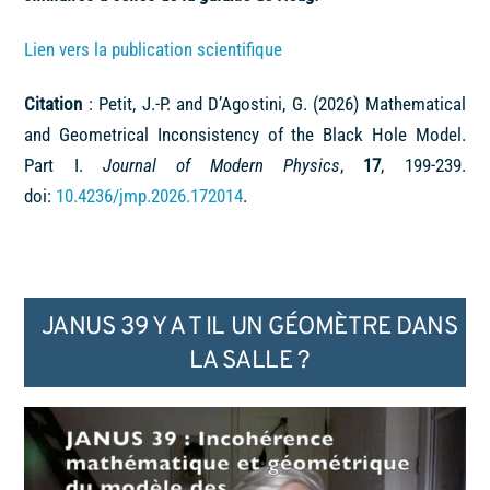
Lien vers la publication scientifique
Citation
: Petit, J.-P. and D’Agostini, G. (2026) Mathematical
and Geometrical Inconsistency of the Black Hole Model.
Part I.
Journal of Modern Physics
,
17
, 199-239.
doi:
10.4236/jmp.2026.172014
.
JANUS 39 Y A T IL UN GÉOMÈTRE DANS
LA SALLE ?