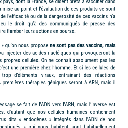
 pays, dont la France, se disent prêts à vacciner dans
a mise au point et l’évaluation de ces produits se sont
 de l’efficacité ou de la dangerosité de ces vaccins n’a
s eu le droit qu’à des communiqués de presse des
aire flamber leurs actions en bourse.
ns » qu’on nous propose
ne sont pas des vaccins, mais
va injecter des acides nucléiques qui provoqueront la
os propres cellules. On ne connait absolument pas les
c’est une première chez l’homme. Et si les cellules de
 trop d’éléments viraux, entrainant des réactions
s premières thérapies géniques seront à ARN, mais il
ssage se fait de l’ADN vers l’ARN, mais l’inverse est
es, d’autant que nos cellules humaines contiennent
irus dits « endogènes » intégrés dans l’ADN de nos
estiqués » qui nous habitent sont habituellement