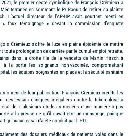
n 2021, le premier geste symbolique de François Crémieux a
HU Méditerranée en sommant le Pr Raoult de retirer sa plainte
ch. L’actuel directeur de l’AP-HP avait pourtant menti en
un « faux témoignage » devant la commission d’enquête
çois Crémieux s’offre le luxe en pleine épidémie de mettre
sant toute prolongation de carrière par le cumul emploi-retraite.
 ainsi dans la droite file de la vendetta de Martin Hirsch à
si à la porte les soignants non-vaccinés, compromettant
al, les équipes soignantes en place et la sécurité sanitaire
 moment de leur publication, François Crémieux crédite les
 des essais cliniques irréguliers contre la tuberculose à
nt état de « plusieurs études » menées d’une manière « pas
porté à la presse ce qu’il savait être un mensonge, puisque
tait qu’aucun essai n’a été conduit par l’IHU.
également des dossiers médicaux de patients volés dans le