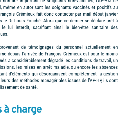
n nombre important de soignants non-vaccinés, l’AP-HM ne
al, même en autorisant les soignants vaccinés et positifs au
François Crémieux fait donc contacter par mail début janvier
 le Dr Louis Fouché. Alors que ce dernier se déclare prêt à
e lui interdit, sacrifiant ainsi le bien-être sanitaire des
ques.
rovenant de témoignages du personnel actuellement en
erne depuis l’arrivée de François Crémieux est pour le moins
nés a considérablement dégradé les conditions de travail, un
missions, les mises en arrêt maladie, ou encore les absences
utant d’éléments qui désorganisent complètement la gestion
lleurs des méthodes managériales issues de l’AP-HP, ils sont
blissement de santé.
s à charge