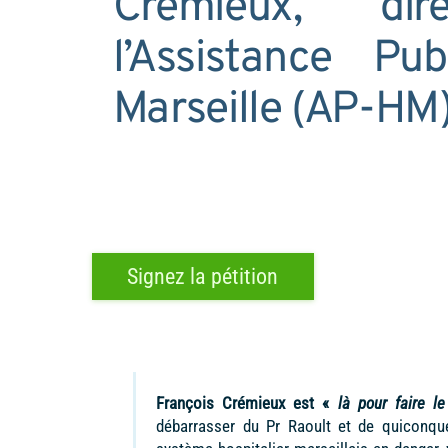
Crémieux, di
l’Assistance Pu
Marseille (AP-HM
Signez la pétition
François Crémieux est «
là pour faire l
débarrasser du Pr Raoult et de quiconque