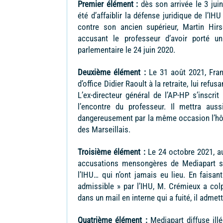
Premier élément :
dès son arrivée le 3 jui
été d’affaiblir la défense juridique de l’I
contre son ancien supérieur, Martin Hirs
accusant le professeur d’avoir porté 
parlementaire le 24 juin 2020.
Deuxième élément :
Le 31 août 2021, Fran
d’office Didier Raoult à la retraite, lui refu
L’ex-directeur général de l’AP-HP s’inscrit
l’encontre du professeur. Il mettra aus
dangereusement par la même occasion l’hôpit
des Marseillais.
Troisième élément :
Le 24 octobre 2021, au
accusations mensongères de Mediapart sur
l’IHU… qui n’ont jamais eu lieu. En faisa
admissible » par l’IHU, M. Crémieux a col
dans un mail en interne qui a fuité, il admet
Quatrième élément :
Mediapart diffuse ill