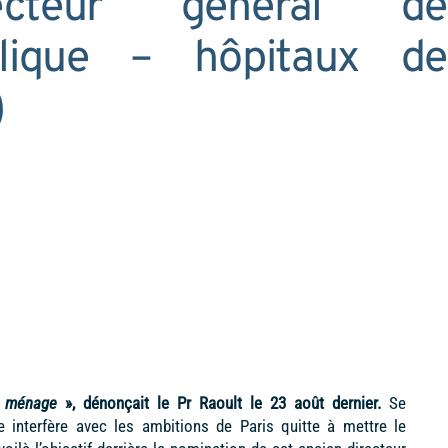
recteur général de
blique – hôpitaux de
)
e ménage
», dénonçait le Pr Raoult le 23 août dernier.
Se
 interfère avec les ambitions de Paris quitte à mettre le