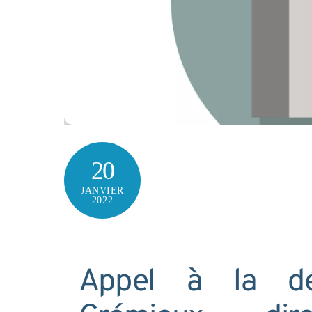
20
JANVIER
2022
Appel à la dé