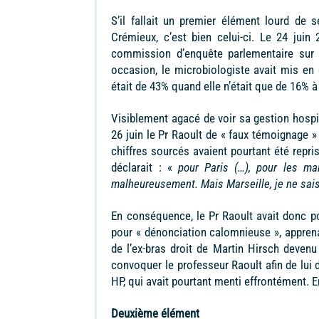
S’il fallait un premier élément lourd de 
Crémieux, c’est bien celui-ci. Le 24 jui
commission d’enquête parlementaire sur 
occasion, le microbiologiste avait mis en
était de 43% quand elle n’était que de 16% 
Visiblement agacé de voir sa gestion hospit
26 juin le Pr Raoult de « faux témoignage »
chiffres sourcés avaient pourtant été repri
déclarait : «
pour Paris (…), pour les ma
malheureusement. Mais Marseille, je ne sa
En conséquence, le Pr Raoult avait donc po
pour « dénonciation calomnieuse », apprenai
de l’ex-bras droit de Martin Hirsch deven
convoquer le professeur Raoult afin de lui 
HP, qui avait pourtant menti effrontément. En
Deuxième élément