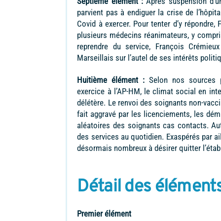
Septième élément :
Après suspension d’u
parvient pas à endiguer la crise de l’hôpit
Covid à exercer. Pour tenter d’y répondre, 
plusieurs médecins réanimateurs, y compris
reprendre du service, François Crémieux l
Marseillais sur l’autel de ses intérêts politi
Huitième élément :
Selon nos sources p
exercice à l’AP-HM, le climat social en int
délétère. Le renvoi des soignants non-vacci
fait aggravé par les licenciements, les dé
aléatoires des soignants cas contacts. A
des services au quotidien. Exaspérés par ai
désormais nombreux à désirer quitter l’éta
Détail des élément
Premier élément