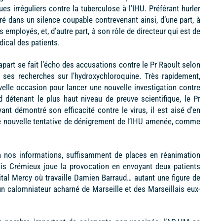
es irréguliers contre la tuberculose à l’IHU. Préférant hurler
ré dans un silence coupable contrevenant ainsi, d’une part, à
 employés, et, d’autre part, à son rôle de directeur qui est de
édical des patients.
art se fait l’écho des accusations contre le Pr Raoult selon
de ses recherches sur l’hydroxychloroquine. Très rapidement,
elle occasion pour lancer une nouvelle investigation contre
d détenant le plus haut niveau de preuve scientifique, le Pr
yant démontré son efficacité contre le virus, il est aisé d’en
une nouvelle tentative de dénigrement de l’IHU amenée, comme
on nos informations, suffisamment de places en réanimation
ois Crémieux joue la provocation en envoyant deux patients
ital Mercy où travaille Damien Barraud… autant une figure de
un calomniateur acharné de Marseille et des Marseillais eux-