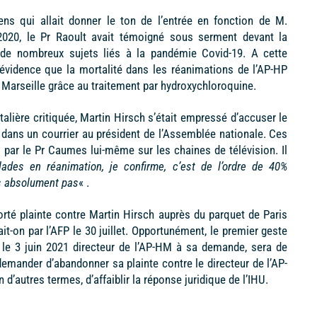
sens qui allait donner le ton de l’entrée en fonction de M.
n 2020, le Pr Raoult avait témoigné sous serment devant la
de nombreux sujets liés à la pandémie Covid-19. A cette
 évidence que la mortalité dans les réanimations de l’AP-HP
à Marseille grâce au traitement par hydroxychloroquine.
alière critiquée, Martin Hirsch s’était empressé d’accuser le
 dans un courrier au président de l’Assemblée nationale. Ces
s par le Pr Caumes lui-même sur les chaines de télévision. Il
lades en réanimation, je confirme, c’est de l’ordre de 40%
is absolument pas
« .
rté plainte contre Martin Hirsch auprès du parquet de Paris
t-on par l’AFP le 30 juillet. Opportunément, le premier geste
u le 3 juin 2021 directeur de l’AP-HM à sa demande, sera de
demander d’abandonner sa plainte contre le directeur de l’AP-
 d’autres termes, d’affaiblir la réponse juridique de l’IHU.