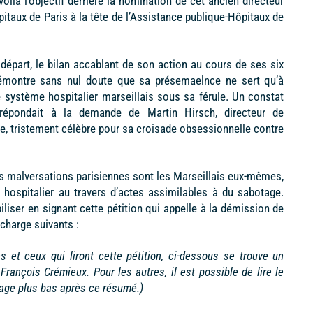
oilà l’objectif derrière la nomination de cet ancien directeur
pitaux de Paris à la tête de l’Assistance publique-Hôpitaux de
 départ, le bilan accablant de son action au cours de ses six
émontre sans nul doute que sa présemaelnce ne sert qu’à
 le système hospitalier marseillais sous sa férule. Un constat
répondait à la demande de Martin Hirsch, directeur de
le, tristement célèbre pour sa croisade obsessionnelle contre
s malversations parisiennes sont les Marseillais eux-mêmes,
 hospitalier au travers d’actes assimilables à du sabotage.
iser en signant cette pétition qui appelle à la démission de
charge suivants :
 et ceux qui liront cette pétition, ci-dessous se trouve un
ançois Crémieux. Pour les autres, il est possible de lire le
 page plus bas après ce résumé.)