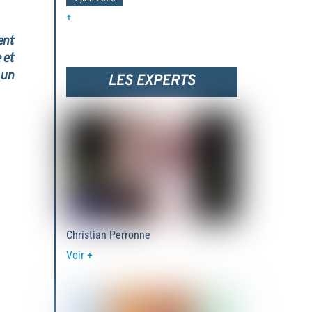
+
ent
 et
 un
LES EXPERTS
Christian Perronne
Voir +