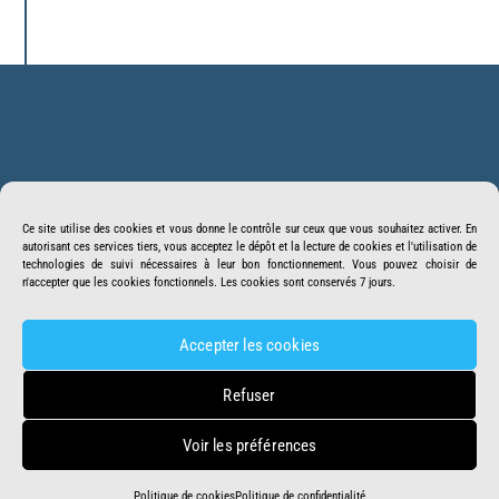
Back
BonSens.org
To
Ce site utilise des cookies et vous donne le contrôle sur ceux que vous souhaitez activer. En
Top
autorisant ces services tiers, vous acceptez le dépôt et la lecture de cookies et l'utilisation de
Suivez-nous
Facebook
Twitter
technologies de suivi nécessaires à leur bon fonctionnement. Vous pouvez choisir de
n'accepter que les cookies fonctionnels. Les cookies sont conservés 7 jours.
Youtube
Telegram
Crowdbunker
Accepter les cookies
Accueil
Missions
Mentions légales
Refuser
DOSSIER DNC
Faire un Don
Contact
Voir les préférences
Politique de cookies
Politique de confidentialité