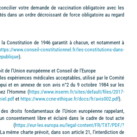
ncilier votre demande de vaccination obligatoire avec les
tés dans un ordre décroissant de force obligatoire au regard
 la Constitution de 1946 garantit à chacun, et notamment à
https://www.conseil-constitutionnel.fr/les-constitutions-dans-
republique
).
oit de l’Union européenne et Conseil de l’Europe
es expériences médicales acceptables, utilisé par le Comité
appui et en annexe de son avis n°2 du 9 octobre 1984 sur les
hez l’Homme (
https://www.inserm.fr/sites/default/files/2017-
iel.pdf
et
https://www.ccne-ethique.fr/docs/fr/avis002.pdf
).
e des droits fondamentaux de l’Union européenne rappelant,
un consentement libre et éclairé dans le cadre de tout acte
 (
https://eur-lex.europa.eu/legal-content/FR/TXT/PDF/?
 La même charte prévoit, dans son article 21, l’interdiction de