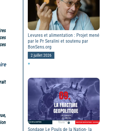
ires
Levures et alimentation : Projet mené
ces
par le Pr Seralini et soutenu par
ces
BonSens.org
2 juillet 2026
+
ire
ait
ue,
nion
Sondage Le Pouls de la Nation- la