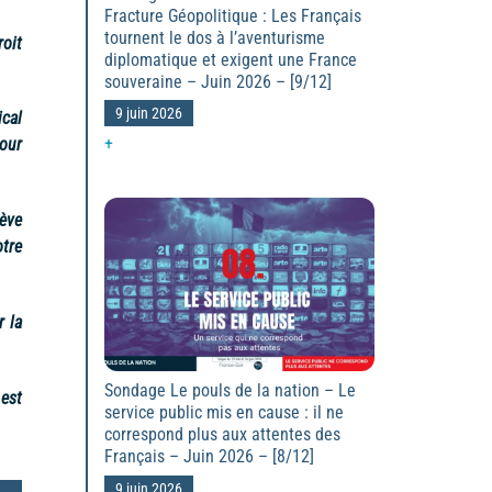
Fracture Géopolitique : Les Français
tournent le dos à l’aventurisme
oit
diplomatique et exigent une France
souveraine – Juin 2026 – [9/12]
9 juin 2026
cal
+
our
lève
otre
r la
Sondage Le pouls de la nation – Le
 est
service public mis en cause : il ne
correspond plus aux attentes des
Français – Juin 2026 – [8/12]
9 juin 2026