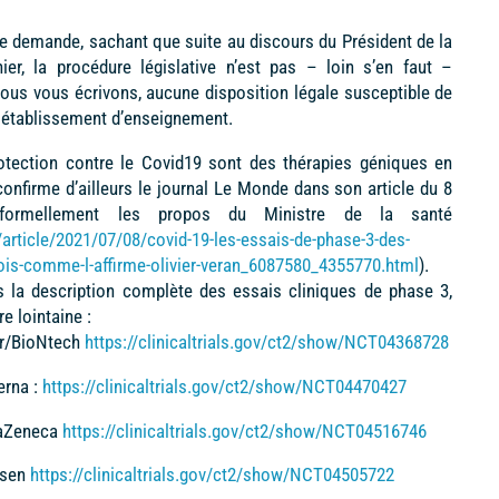
re demande, sachant que suite au discours du Président de la
ier, la procédure législative n’est pas – loin s’en faut –
 nous vous écrivons, aucune disposition légale susceptible de
 établissement d’enseignement.
protection contre le Covid19 sont des thérapies géniques en
onfirme d’ailleurs le journal Le Monde dans son article du 8
si formellement les propos du Ministre de la santé
article/2021/07/08/covid-19-les-essais-de-phase-3-des-
ois-comme-l-affirme-olivier-veran_6087580_4355770.html
).
s la description complète des essais cliniques de phase 3,
e lointaine :
zer/BioNtech
https://clinicaltrials.gov/ct2/show/NCT04368728
erna :
https://clinicaltrials.gov/ct2/show/NCT04470427
traZeneca
https://clinicaltrials.gov/ct2/show/NCT04516746
ssen
https://clinicaltrials.gov/ct2/show/NCT04505722