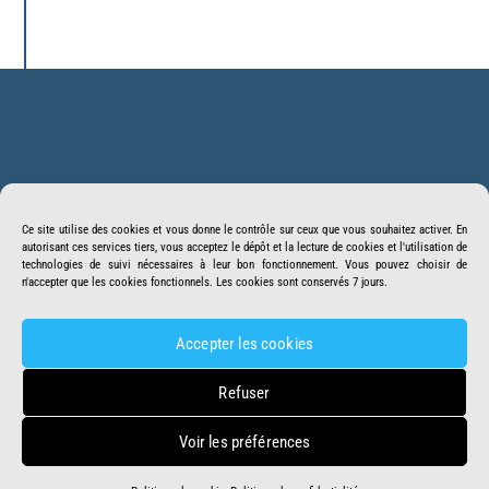
Back
BonSens.org
To
Ce site utilise des cookies et vous donne le contrôle sur ceux que vous souhaitez activer. En
Top
autorisant ces services tiers, vous acceptez le dépôt et la lecture de cookies et l'utilisation de
Suivez-nous
Facebook
Twitter
technologies de suivi nécessaires à leur bon fonctionnement. Vous pouvez choisir de
n'accepter que les cookies fonctionnels. Les cookies sont conservés 7 jours.
Youtube
Telegram
Crowdbunker
Accepter les cookies
Accueil
Missions
Mentions légales
Refuser
DOSSIER DNC
Faire un Don
Contact
Voir les préférences