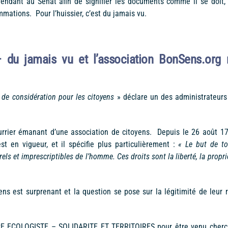
 rendant au Sénat afin de signifier les documents comme il se doit, 
mmations. Pour l’huissier, c’est du jamais vu.
– du jamais vu et l’association BonSens.org 
 de considération pour les citoyens
» déclare un des administrateurs
rrier émanant d’une association de citoyens. Depuis le 26 août 17
st en vigueur, et il spécifie plus particulièrement :
« Le but de to
els et imprescriptibles de l’homme. Ces droits sont la liberté, la propri
ns est surprenant et la question se pose sur la légitimité de leur r
UPE ECOLOGISTE – SOLIDARITE ET TERRITOIRES pour être venu cherc