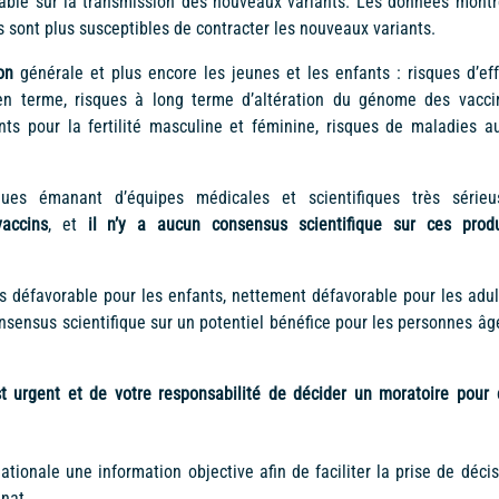
rable sur la transmission des nouveaux variants. Les données montr
s sont plus susceptibles de contracter les nouveaux variants.
ion
générale et plus encore les jeunes et les enfants : risques d’eff
yen terme, risques à long terme d’altération du génome des vacci
ts pour la fertilité masculine et féminine, risques de maladies au
ques émanant d’équipes médicales et scientifiques très sérieu
accins
, et
il n’y a aucun consensus scientifique
sur ces produ
s défavorable pour les enfants, nettement défavorable pour les adul
onsensus scientifique sur un potentiel bénéfice pour les personnes âg
st urgent et de votre responsabilité de décider un moratoire pour 
tionale une information objective afin de faciliter la prise de décis
énat.