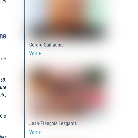
les
ne
Gérard Guillaume
Voir +
 de
89,
ute
été,
ôle
Jean-François Lesgards
Voir +
her