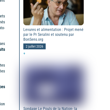
ent
ets
nés
to-
Levures et alimentation : Projet mené
par le Pr Seralini et soutenu par
BonSens.org
ses
2 juillet 2026
its
+
tes
ées
ces
ion
Sondage Le Pouls de la Nation- la