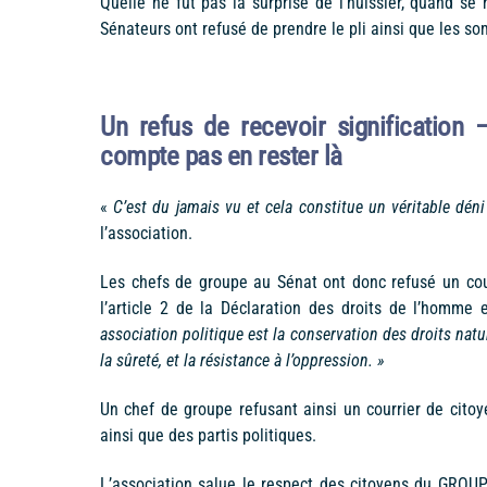
Quelle ne fut pas la surprise de l’huissier, quand se
Sénateurs ont refusé de prendre le pli ainsi que les so
Un refus de recevoir signification 
compte pas en rester là
«
C’est du jamais vu et cela constitue
un véritable déni
l’association.
Les chefs de groupe au Sénat ont donc refusé un cou
l’article 2 de la Déclaration des droits de l’homme e
association politique est la conservation des droits natur
la sûreté, et la résistance à l’oppression. »
Un chef de groupe refusant ainsi un courrier de citoye
ainsi que des partis politiques.
L’association salue le respect des citoyens du GRO