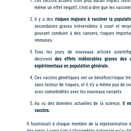
Les vaccins actuels n’ont plus aucun impact favo
même un effet négatif, c’est-à-dire que les vacciné
Il y a des
risques majeurs à vacciner la populat
secondaires graves irréversibles à court et mo
pouvant conduire à des cancers, risques importan
immunes.
Tous les jours de nouveaux articles scientifi
décrivent
des effets indésirables graves des v
expérimentaux en population générale.
Ces vaccins génétiques ont un bénéfice/risque trè
sans facteur de risques, et il n’y a même pas de c
avec comorbidités avec les nouveaux variants.
Au vu des données actuelles de la science,
il e
vaccins.
Il fournissait à chaque membre de la représentation na
des votes à venir tant à l’Assemblée nationale qu’au S