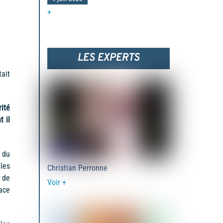
+
LES EXPERTS
tait
ité
t il
 du
les
Christian Perronne
 de
Voir +
lace