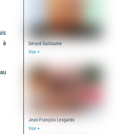
uis
u à
Gérard Guillaume
Voir +
au
Jean-François Lesgards
Voir +