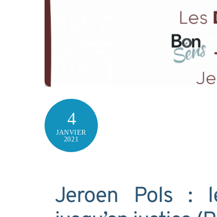
4
JANVIER
2021
Jeroen Pols : l