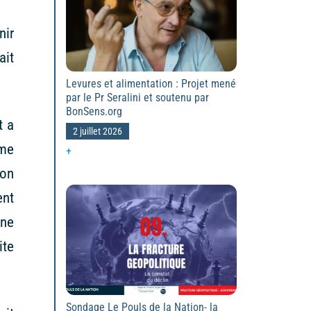
nir
ait
Levures et alimentation : Projet mené
par le Pr Seralini et soutenu par
BonSens.org
t a
2 juillet 2026
ême
+
ion
ent
une
ite
Sondage Le Pouls de la Nation- la