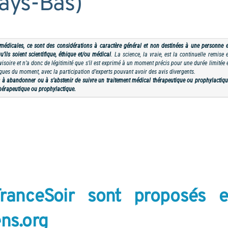
Pays-Bas)
 médicales, ce sont des considérations à caractère général et non destinées à une personne 
u’ils soient scientifique, éthique et/ou médical
. La science, la vraie, est la continuelle remise 
soire et n’a donc de légitimité que s’il est exprimé à un moment précis pour une durée limitée e
iques du moment, avec la participation d’experts pouvant avoir des avis divergents.
s à abandonner ou à s’abstenir de suivre un traitement médical thérapeutique ou prophylactiqu
thérapeutique ou prophylactique.
FranceSoir sont proposés 
ns.org