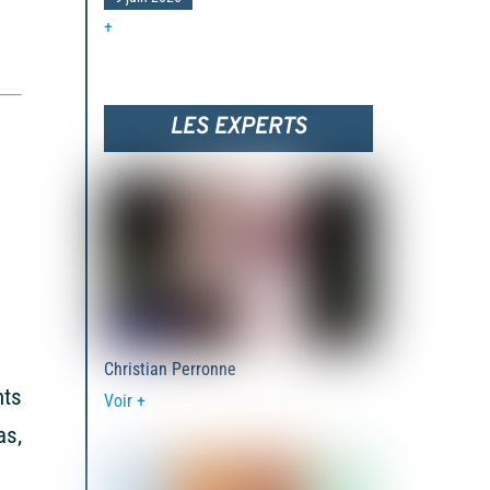
+
LES EXPERTS
Christian Perronne
nts
Voir +
as,