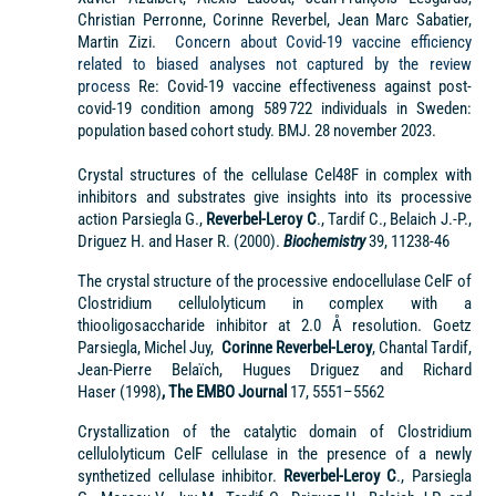
Christian Perronne, Corinne Reverbel, Jean Marc Sabatier,
Martin Zizi.
Concern about Covid-19 vaccine efficiency
related to biased analyses not captured by the review
process
Re: Covid-19 vaccine effectiveness against post-
covid-19 condition among 589 722 individuals in Sweden:
population based cohort study. BMJ. 28 november 2023.
Crystal structures of the cellulase Cel48F in complex with
inhibitors and substrates give insights into its processive
action Parsiegla G.,
Reverbel-Leroy C
., Tardif C., Belaich J.-P.,
Driguez H. and Haser R. (2000).
Biochemistry
39, 11238-46
The crystal structure of the processive endocellulase CelF of
Clostridium cellulolyticum in complex with a
thiooligosaccharide inhibitor at 2.0 Å resolution. Goetz
Parsiegla, Michel Juy,
Corinne Reverbel-Leroy
, Chantal Tardif,
Jean-Pierre Belaïch, Hugues Driguez and Richard
Haser (1998)
, The EMBO Journal
17, 5551–5562
Crystallization of the catalytic domain of Clostridium
cellulolyticum CelF cellulase in the presence of a newly
synthetized cellulase inhibitor.
Reverbel-Leroy C
., Parsiegla