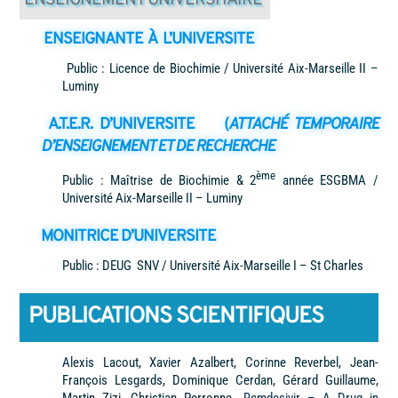
ENSEIGNEMENT UNIVERSITAIRE
ENSEIGNANTE À L’UNIVERSITE
Public : Licence de Biochimie / Université Aix-Marseille II –
Luminy
A.T.E.R. D’UNIVERSITE
(
ATTACHÉ TEMPORAIRE
D’ENSEIGNEMENT ET DE RECHERCHE
ème
Public : Maîtrise de Biochimie & 2
année ESGBMA /
Université Aix-Marseille II – Luminy
MONITRICE D’UNIVERSITE
Public : DEUG SNV / Université Aix-Marseille I – St Charles
PUBLICATIONS SCIENTIFIQUES
Alexis Lacout, Xavier Azalbert, Corinne Reverbel, Jean-
François Lesgards, Dominique Cerdan, Gérard Guillaume,
Martin Zizi, Christian Perronne.
Remdesivir – A Drug in