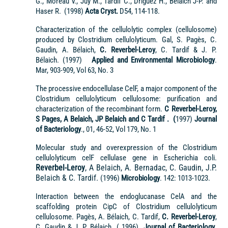
G., Moreau V., Juy M., Tardif C., Driguez H., Belaich J-P. and
Haser R. (1998)
Acta Cryst.
D54, 114-118.
Characterization of the cellulolytic complex (cellulosome)
produced by Clostridium cellulolyticum. Gal, S. Pagès, C.
Gaudin, A. Bélaich,
C. Reverbel-Leroy
, C. Tardif & J. P.
Bélaich. (1997)
Applied and Environmental Microbiology
.
Mar, 903-909, Vol 63, No. 3
The processive endocellulase CelF, a major component of the
Clostridium cellulolyticum cellulosome: purification and
characterization of the recombinant form.
C Reverbel-Leroy,
S Pages, A Belaich, JP Belaich and C Tardif .
(
1997)
Journal
of Bacteriology
., 01, 46-52, Vol 179, No. 1
Molecular study and overexpression of the Clostridium
cellulolyticum celF cellulase gene in Escherichia coli.
Reverbel-Leroy
, A Belaich, A. Bernadac, C. Gaudin, J.P.
Belaich & C. Tardif.
(1996)
Microbiology
. 142: 1013-1023.
Interaction between the endoglucanase CelA and the
scaffolding protein CipC of Clostridium cellulolyticum
cellulosome. Pagès, A. Bélaich, C. Tardif,
C. Reverbel-Leroy
,
C. Gaudin & J. P. Bélaich. ( 1996)
Journal of Bacteriology
.