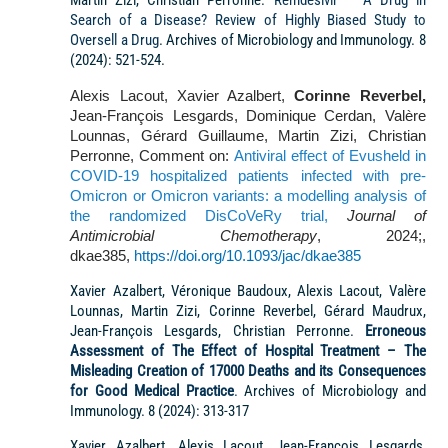
Search of a Disease? Review of Highly Biased Study to
Oversell a Drug
. Archives of Microbiology and Immunology. 8
(2024): 521-524.
Alexis Lacout, Xavier Azalbert,
Corinne Reverbel,
Jean-François Lesgards, Dominique Cerdan, Valère
Lounnas, Gérard Guillaume, Martin Zizi, Christian
Perronne, Comment on:
Antiviral effect of Evusheld in
COVID-19 hospitalized patients infected with pre-
Omicron or Omicron variants: a modelling analysis of
the randomized DisCoVeRy trial,
Journal of
Antimicrobial Chemotherapy
, 2024;,
dkae385,
https://doi.org/10.1093/jac/dkae385
Xavier Azalbert, Véronique Baudoux, Alexis Lacout, Valère
Lounnas, Martin Zizi, Corinne Reverbel, Gérard Maudrux,
Jean-François Lesgards, Christian Perronne.
Erroneous
Assessment of The Effect of Hospital Treatment – The
Misleading Creation of 17000 Deaths and its Consequences
for Good Medical Practice
.
Archives of Microbiology and
Immunology. 8 (2024): 313-317
Xavier Azalbert, Alexis Lacout, Jean-François Lesgards,