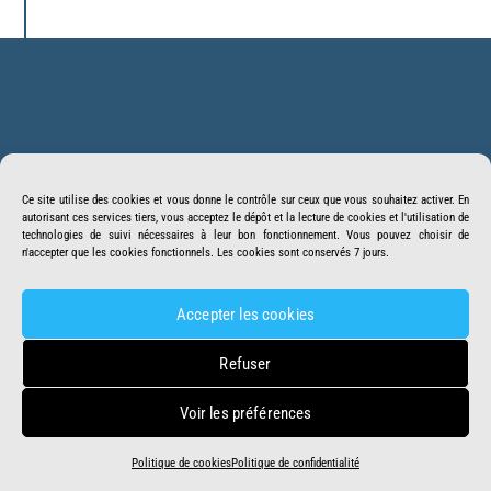
Back
BonSens.org
To
Ce site utilise des cookies et vous donne le contrôle sur ceux que vous souhaitez activer. En
Top
autorisant ces services tiers, vous acceptez le dépôt et la lecture de cookies et l'utilisation de
Suivez-nous
Facebook
Twitter
technologies de suivi nécessaires à leur bon fonctionnement. Vous pouvez choisir de
n'accepter que les cookies fonctionnels. Les cookies sont conservés 7 jours.
Youtube
Telegram
Crowdbunker
Accepter les cookies
Accueil
Missions
Mentions légales
Refuser
DOSSIER DNC
Faire un Don
Contact
Voir les préférences
Politique de cookies
Politique de confidentialité