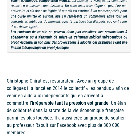
soient scientifique, éthique et/ou médical
. La science, la vraie, est la continuelle
remise en cause des connaissances. Un consensus scientifique ne peut être que
provisoire et n’a donc de légitimité que s’il est exprimé à un moment précis pour
une durée limitée et, surtout, que s’il représente un compromis entre tous les
courants scientifiques du moment, avec la participation d’experts pouvant avoir
des avis divergents.
Les contenus de ce site ne peuvent donc pas constituer des provocations à
abandonner ou à s’abstenir de suivre un traitement médical thérapeutique ou
prophylactique, ni non plus des provocations à adopter des pratiques ayant une
finalité thérapeutique ou prophylactique.
Christophe Chirat est restaurateur. Avec un groupe de
collègues il a lancé en 2014 le collectif « les pendus » afin de
venir en aide aux indépendants qui en arrivent à
commettre
l’irréparable tant la pression est grande
. Un élan
de solidarité dans la strate de la vie économique française
parmi les plus touchée. Il a aussi créé un groupe de soutien
au professeur Raoult sur Facebook avec plus de 300 000
membres.