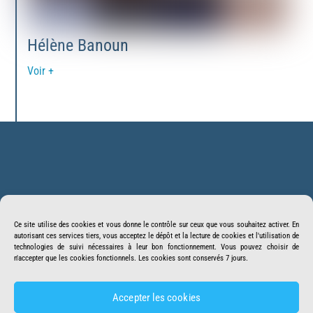
Hélène Banoun
Voir +
Back
BonSens.org
To
Ce site utilise des cookies et vous donne le contrôle sur ceux que vous souhaitez activer. En
Top
autorisant ces services tiers, vous acceptez le dépôt et la lecture de cookies et l'utilisation de
Suivez-nous
Facebook
Twitter
technologies de suivi nécessaires à leur bon fonctionnement. Vous pouvez choisir de
n'accepter que les cookies fonctionnels. Les cookies sont conservés 7 jours.
Youtube
Telegram
Crowdbunker
Accepter les cookies