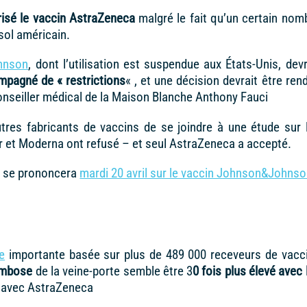
risé le vaccin AstraZeneca
malgré le fait qu’un certain nom
sol américain.
ohnson
, dont l’utilisation est suspendue aux États-Unis, devr
mpagné de « restrictions
« , et une décision devrait être ren
 conseiller médical de la Maison Blanche Anthony Fauci
res fabricants de vaccins de se joindre à une étude sur 
er et Moderna ont refusé – et seul AstraZeneca a accepté.
 se prononcera
mardi 20 avril sur le vaccin Johnson&Johns
e
importante basée sur plus de 489 000 receveurs de vacc
rombose
de la veine-porte semble être 3
0 fois plus élevé avec 
u’avec AstraZeneca