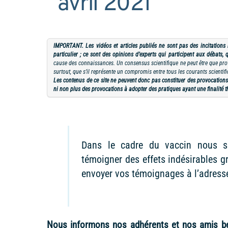
avril 2021
IMPORTANT. Les vidéos et articles publiés ne sont pas des incitations
particulier ; ce sont des opinions d’experts qui participent aux débats, q
cause des connaissances. Un consensus scientifique ne peut être que provi
surtout, que s’il représente un compromis entre tous les courants scientif
Les contenus de ce site ne peuvent donc pas constituer des provocation
ni non plus des provocations à adopter des pratiques ayant une finalité 
Dans le cadre du vaccin nous so
témoigner des effets indésirables g
envoyer vos témoignages à l’adres
Nous informons nos adhérents et nos amis bel