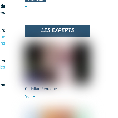
 de
+
ées
urs
LES EXPERTS
que
ans
nes
des
cin
Christian Perronne
Voir +