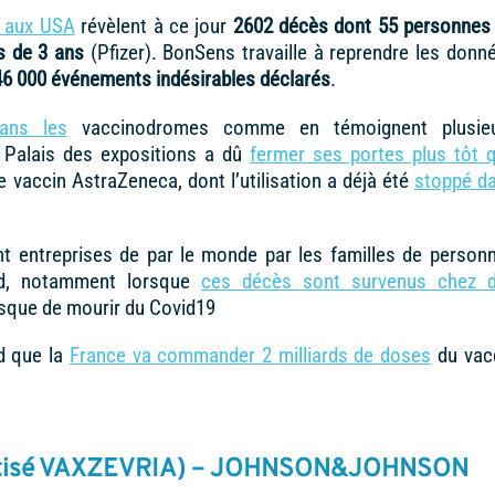
s aux USA
révèlent à ce jour
2602 décès dont 55 personnes
s de 3 ans
(Pfizer). BonSens travaille à reprendre les donn
 46 000 événements indésirables déclarés
.
ans les
vaccinodromes comme en témoignent plusie
 Palais des expositions a dû
fermer ses portes plus tôt 
e vaccin AstraZeneca, dont l’utilisation a déjà été
stoppé d
t entreprises de par le monde par les familles de person
id, notamment lorsque
ces décès sont survenus chez 
isque de mourir du Covid19
nd que la
France va commander 2 milliards de doses
du vac
ptisé VAXZEVRIA) – JOHNSON&JOHNSON