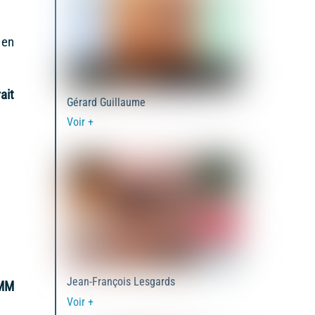
 en
ait
Gérard Guillaume
Voir +
Jean-François Lesgards
AMM
Voir +