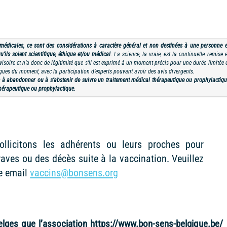
 médicales, ce sont des considérations à caractère général et non destinées à une personne 
u’ils soient scientifique, éthique et/ou médical
. La science, la vraie, est la continuelle remise 
soire et n’a donc de légitimité que s’il est exprimé à un moment précis pour une durée limitée e
iques du moment, avec la participation d’experts pouvant avoir des avis divergents.
s à abandonner ou à s’abstenir de suivre un traitement médical thérapeutique ou prophylactiqu
thérapeutique ou prophylactique.
llicitons les adhérents ou leurs proches pour
raves ou des décès suite à la vaccination. Veuillez
se email
vaccins@bonsens.org
ges que l’association https://www.bon-sens-belgique.be/ 