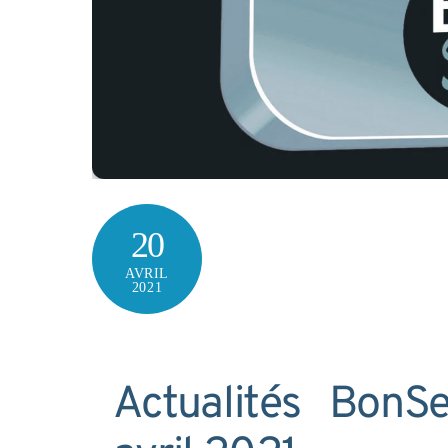
20
AVRIL
2021
Actualités BonS