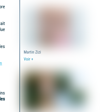
bre
ait
due
les
Martin Zizi
Voir +
on
ins
les