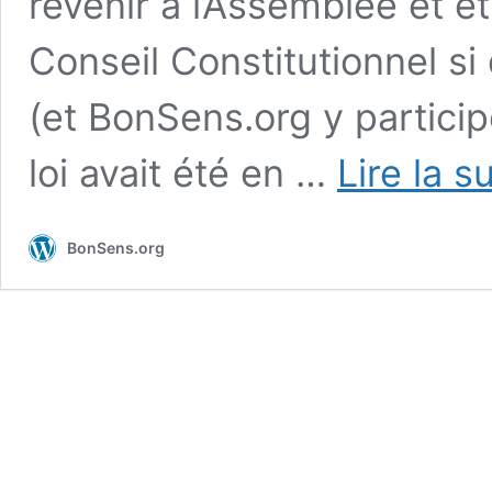
revenir à l’Assemblée et êt
Conseil Constitutionnel si 
(et BonSens.org y particip
loi avait été en …
Lire la s
BonSens.org